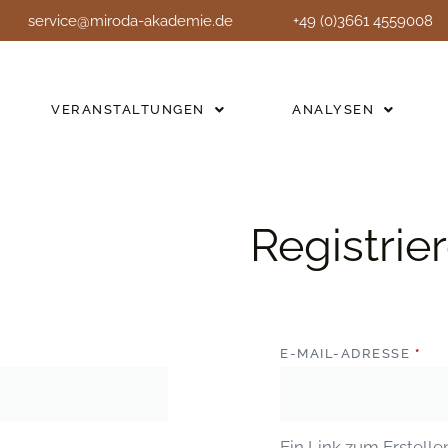
service@miroda-akademie.de
+49 (0)3661 4559008
VERANSTALTUNGEN
ANALYSEN
Registrie
E-MAIL-ADRESSE
*
Ein Link zum Erstell