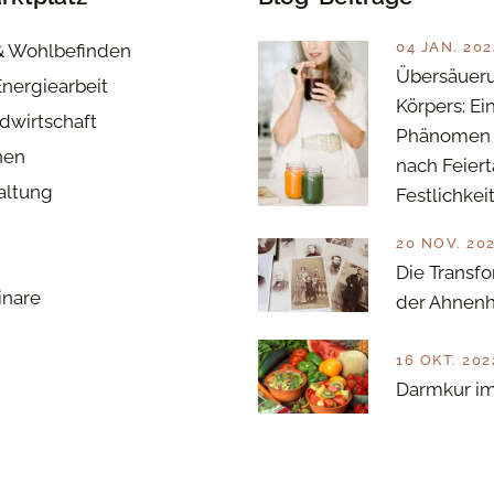
04 JAN. 202
& Wohlbefinden
Übersäuer
Energiearbeit
Körpers: Ei
dwirtschaft
Phänomen 
nen
nach Feier
haltung
Festlichkei
20 NOV. 20
Die Transfo
inare
der Ahnenh
16 OKT. 202
Darmkur im