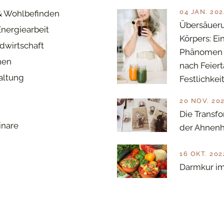
04 JAN. 202
& Wohlbefinden
Übersäuer
Energiearbeit
Körpers: Ei
dwirtschaft
Phänomen 
nen
nach Feier
haltung
Festlichkei
20 NOV. 20
Die Transfo
inare
der Ahnenh
16 OKT. 202
Darmkur im