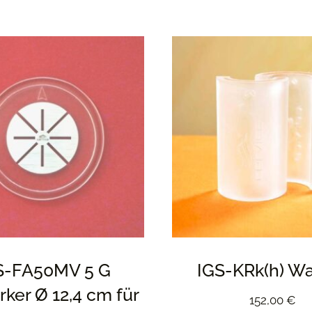
S-FA50MV 5 G
IGS-KRk(h) W
rker Ø 12,4 cm für
152,00
€