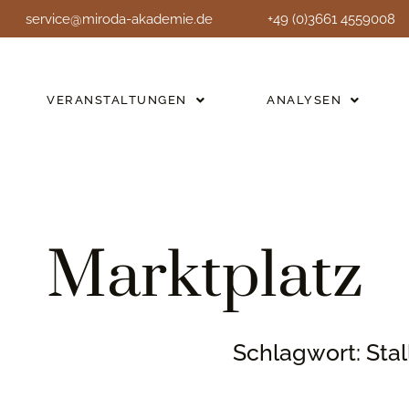
service@miroda-akademie.de
+49 (0)3661 4559008
VERANSTALTUNGEN
ANALYSEN
Marktplatz
Schlagwort: Sta