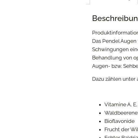
Beschreibu
Produktinformatio
Das Pendel Augen 
Schwingungen einer
Behandlung von op
Augen- bzw. Sehb
Dazu zählen unter
Vitamine A, E
Waldbeerenex
Bioflavonide
Frucht der Wi
Echter Baldri