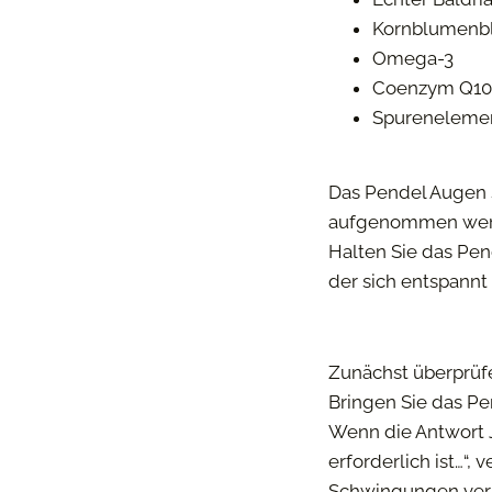
Kornblumenb
Omega-3
Coenzym Q10
Spurenelement
Das Pendel Augen s
aufgenommen werde
Halten Sie das Pe
der sich entspannt
Zunächst überprüfe
Bringen Sie das Pe
Wenn die Antwort J
erforderlich ist…“
Schwingungen verso