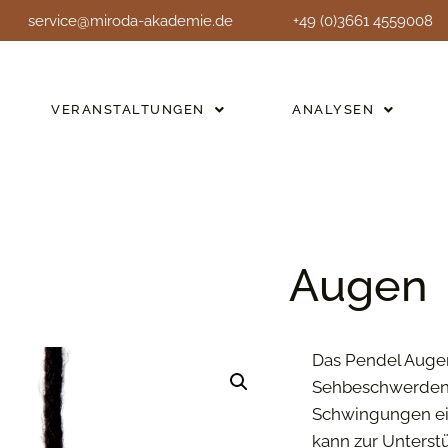
service@miroda-akademie.de
+49 (0)3661 4559008
VERANSTALTUNGEN
ANALYSEN
Augen
Das Pendel Auge
Sehbeschwerden 
Schwingungen ein
kann zur Unters