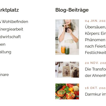
rktplatz
Blog-Beiträge
04 JAN. 202
& Wohlbefinden
Übersäuer
Energiearbeit
Körpers: Ei
dwirtschaft
Phänomen 
nen
nach Feier
haltung
Festlichkei
20 NOV. 20
Die Transfo
inare
der Ahnenh
16 OKT. 202
Darmkur im