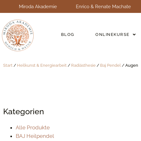
Miroda Akademie
Enrico & Renate Machate
BLOG
ONLINEKURSE
Start
/
Heilkunst & Energiearbeit
/
Radiästhesie
/
Baj Pendel
/ Augen
Kategorien
Alle Produkte
BAJ Heilpendel