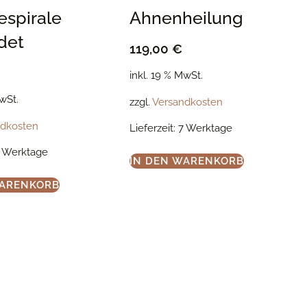
espirale
Ahnenheilung
det
119,00
€
inkl. 19 % MwSt.
MwSt.
zzgl.
Versandkosten
ndkosten
Lieferzeit:
7 Werktage
 Werktage
IN DEN WARENKORB
WARENKORB