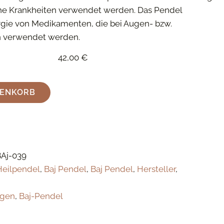
he Krankheiten verwendet werden. Das Pendel
ergie von Medikamenten, die bei Augen- bzw.
 verwendet werden.
42,00
€
RENKORB
BAj-039
Heilpendel
,
Baj Pendel
,
Baj Pendel
,
Hersteller
,
gen
,
Baj-Pendel