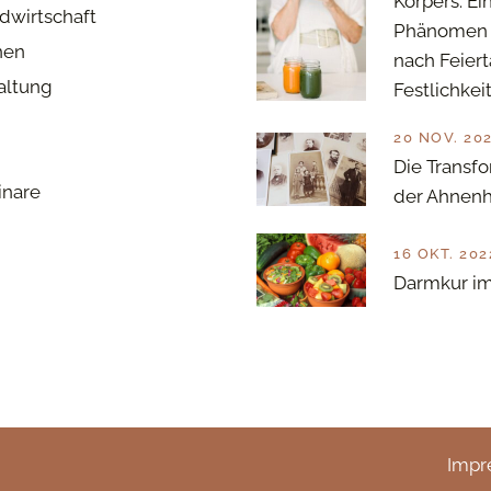
Körpers: Ei
dwirtschaft
Phänomen 
nen
nach Feier
haltung
Festlichkei
20 NOV. 20
Die Transfo
inare
der Ahnenh
16 OKT. 202
Darmkur im
Impr