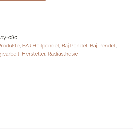
Bay-080
Produkte
,
BAJ Heilpendel
,
Baj Pendel
,
Baj Pendel
,
giearbeit
,
Hersteller
,
Radiästhesie