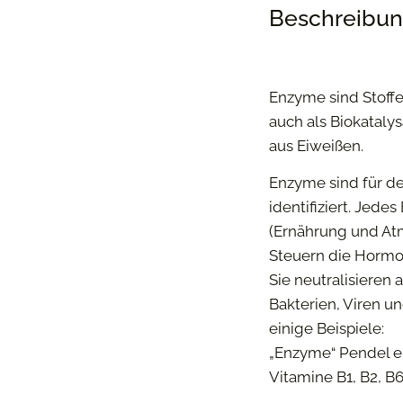
Beschreibu
Enzyme sind Stoff
auch als Biokataly
aus Eiweißen.
Enzyme sind für d
identifiziert. Jede
(Ernährung und At
Steuern die Hormo
Sie neutralisieren
Bakterien, Viren u
einige Beispiele:
„Enzyme“ Pendel en
Vitamine B1, B2, B