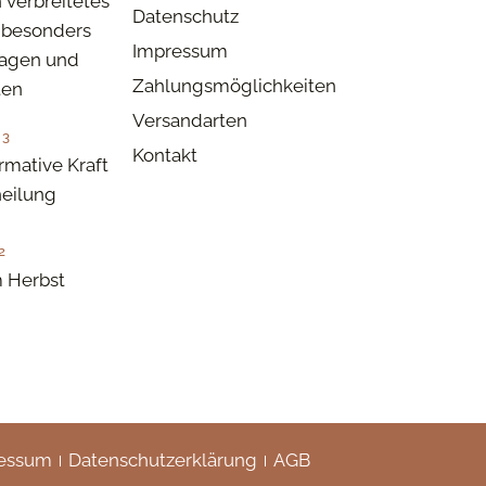
n verbreitetes
Datenschutz
besonders
Impressum
tagen und
Zahlungsmöglichkeiten
ten
Versandarten
23
Kontakt
rmative Kraft
eilung
2
 Herbst
essum
Datenschutzerklärung
AGB