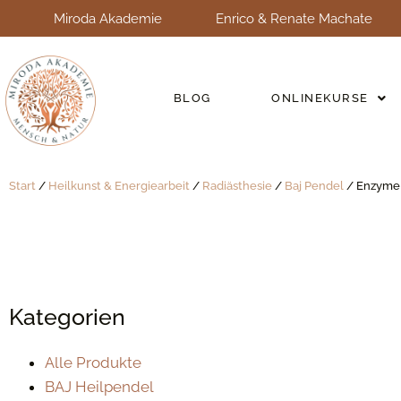
Miroda Akademie
Enrico & Renate Machate
BLOG
ONLINEKURSE
Start
/
Heilkunst & Energiearbeit
/
Radiästhesie
/
Baj Pendel
/ Enzyme
Kategorien
Alle Produkte
BAJ Heilpendel