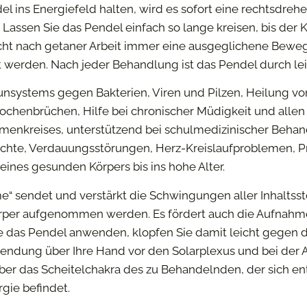
el ins Energiefeld halten, wird es sofort eine rechtsd
Lassen Sie das Pendel einfach so lange kreisen, bis der
acht nach getaner Arbeit immer eine ausgeglichene Bewe
werden. Nach jeder Behandlung ist das Pendel durch lei
nsystems gegen Bakterien, Viren und Pilzen, Heilung v
ochenbrüchen, Hilfe bei chronischer Müdigkeit und allen
menkreises, unterstützend bei schulmedizinischer Beha
echte, Verdauungsstörungen, Herz-Kreislaufproblemen, P
eines gesunden Körpers bis ins hohe Alter.
“ sendet und verstärkt die Schwingungen aller Inhaltss
rper aufgenommen werden. Es fördert auch die Aufnah
 das Pendel anwenden, klopfen Sie damit leicht gegen di
wendung über Ihre Hand vor den Solarplexus und bei de
ber das Scheitelchakra des zu Behandelnden, der sich ent
gie befindet.