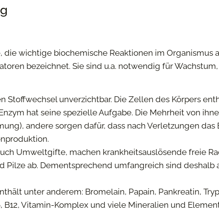
ng
e, die wichtige biochemische Reaktionen im Organismus 
satoren bezeichnet. Sie sind u.a. notwendig für Wachstu
en Stoffwechsel unverzichtbar. Die Zellen des Körpers 
s Enzym hat seine spezielle Aufgabe. Die Mehrheit von ihn
mung), andere sorgen dafür, dass nach Verletzungen das
nproduktion.
 auch Umweltgifte, machen krankheitsauslösende freie Ra
nd Pilze ab. Dementsprechend umfangreich sind deshalb a
thält unter anderem: Bromelain, Papain, Pankreatin, Tr
6, B12, Vitamin-Komplex und viele Mineralien und Element