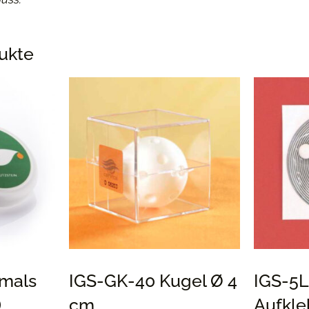
ukte
emals
IGS-GK-40 Kugel Ø 4
IGS-5
)
cm
Aufkle