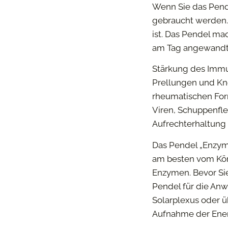
Wenn Sie das Pend
gebraucht werden. 
ist. Das Pendel m
am Tag angewandt 
Stärkung des Immu
Prellungen und Kn
rheumatischen For
Viren, Schuppenfl
Aufrechterhaltung 
Das Pendel „Enzyme
am besten vom Kö
Enzymen. Bevor Sie
Pendel für die An
Solarplexus oder ü
Aufnahme der Ener