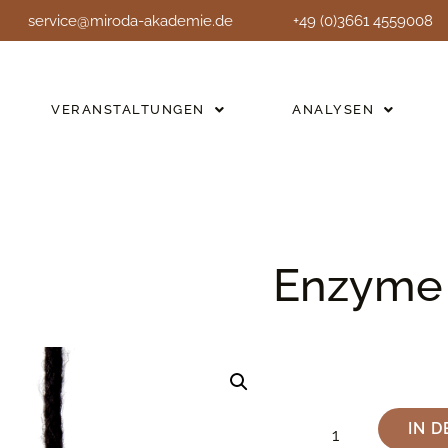
service@miroda-akademie.de
+49 (0)3661 4559008
VERANSTALTUNGEN
ANALYSEN
Enzyme
IN 