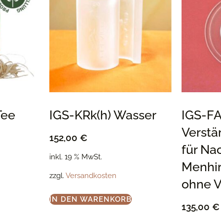
Tee
IGS-KRk(h) Wasser
IGS-F
Verstä
152,00
€
für Na
inkl. 19 % MwSt.
Menhi
zzgl.
Versandkosten
ohne V
IN DEN WARENKORB
135,00
€