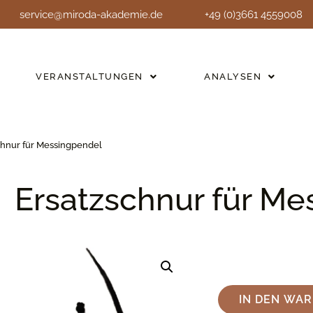
service@miroda-akademie.de
+49 (0)3661 4559008
VERANSTALTUNGEN
ANALYSEN
chnur für Messingpendel
Ersatzschnur für M
IN DEN WA