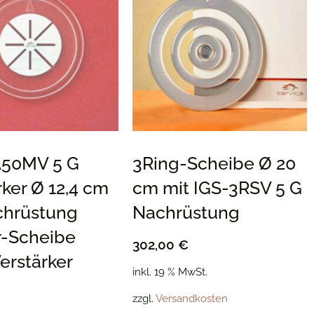
A50MV 5 G
3Ring-Scheibe Ø 20
rker Ø 12,4 cm
cm mit IGS-3RSV 5 G
chrüstung
Nachrüstung
r-Scheibe
302,00
€
erstärker
inkl. 19 % MwSt.
zzgl.
Versandkosten