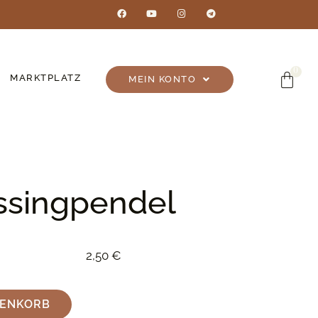
MARKTPLATZ
MEIN KONTO
essingpendel
2,50
€
RENKORB