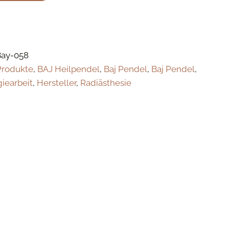
Bay-058
Produkte
,
BAJ Heilpendel
,
Baj Pendel
,
Baj Pendel
,
giearbeit
,
Hersteller
,
Radiästhesie