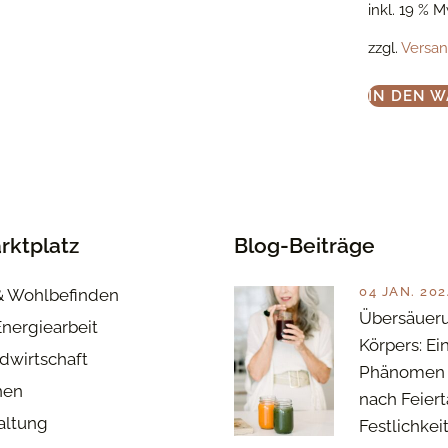
inkl. 19 % 
zzgl.
Versa
IN DEN 
rktplatz
Blog-Beiträge
04 JAN. 202
& Wohlbefinden
Übersäuer
Energiearbeit
Körpers: Ei
dwirtschaft
Phänomen 
nen
nach Feier
haltung
Festlichkei