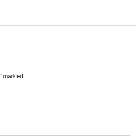
t
*
markiert