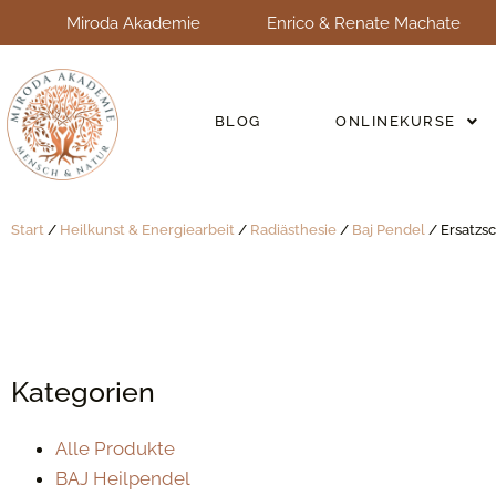
Miroda Akademie
Enrico & Renate Machate
BLOG
ONLINEKURSE
Start
/
Heilkunst & Energiearbeit
/
Radiästhesie
/
Baj Pendel
/ Ersatzs
Kategorien
Alle Produkte
BAJ Heilpendel