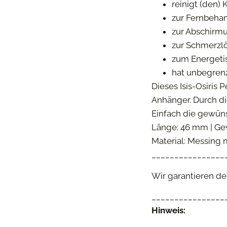
reinigt (den)
zur Fernbeha
zur Abschirmu
zur Schmerzl
zum Energetis
hat unbegrenz
Dieses Isis-Osiris
Anhänger. Durch di
Einfach die gewün
Länge: 46 mm | Gew
Material: Messing 
________________
Wir garantieren den
________________
Hinweis: