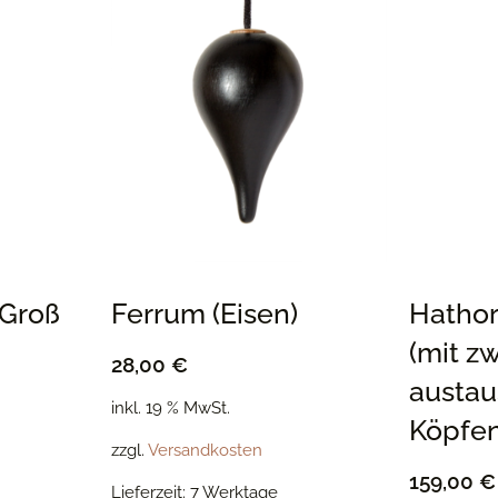
 Groß
Ferrum (Eisen)
Hathor
(mit z
28,00
€
austa
inkl. 19 % MwSt.
Köpfen
zzgl.
Versandkosten
159,00
€
Lieferzeit:
7 Werktage