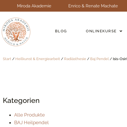
Miroda Akademie
Enrico & Renate Machate
BLOG
ONLINEKURSE
Start
/
Heilkunst & Energiearbeit
/
Radiästhesie
/
Baj Pendel
/ Isis-Osi
Kategorien
Alle Produkte
BAJ Heilpendel