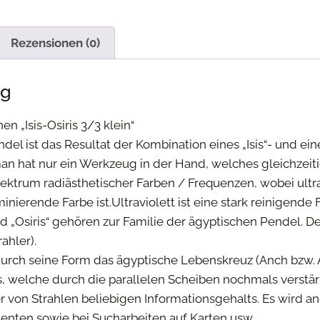
Rezensionen (0)
ng
n „Isis-Osiris 3/3 klein“
endel ist das Resultat der Kombination eines „Isis“- und ein
 man hat nur ein Werkzeug in der Hand, welches gleichzeit
ektrum radiästhetischer Farben / Frequenzen, wobei ultrav
ierende Farbe ist.Ultraviolett ist eine stark reinigende 
und „Osiris“ gehören zur Familie der ägyptischen Pendel. 
ahler).
t durch seine Form das ägyptische Lebenskreuz (Anch bzw
s, welche durch die parallelen Scheiben nochmals verstärk
 von Strahlen beliebigen Informationsgehalts. Es wird 
nten sowie bei Sucharbeiten auf Karten usw.