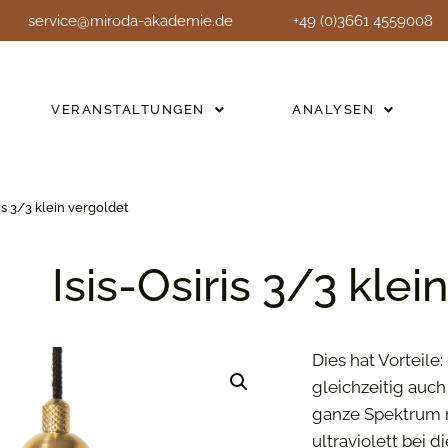
service@miroda-akademie.de
+49 (0)3661 4559008
VERANSTALTUNGEN
ANALYSEN
ris 3/3 klein vergoldet
Isis-Osiris 3/3 klei
Dies hat Vorteil
gleichzeitig auch
ganze Spektrum r
ultraviolett bei 