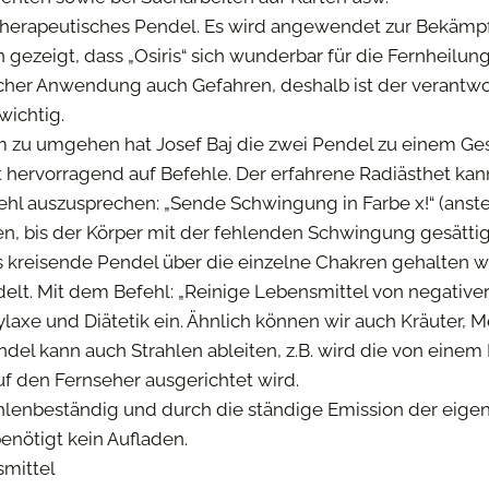
ein therapeutisches Pendel. Es wird angewendet zur Bekäm
gezeigt, dass „Osiris“ sich wunderbar für die Fernheilung
lscher Anwendung auch Gefahren, deshalb ist der verantw
wichtig.
 zu umgehen hat Josef Baj die zwei Pendel zu einem Ges
ert hervorragend auf Befehle. Der erfahrene Radiästhet ka
hl auszusprechen: „Sende Schwingung in Farbe x!“ (anstell
en, bis der Körper mit der fehlenden Schwingung gesätti
 kreisende Pendel über die einzelne Chakren gehalten w
lt. Mit dem Befehl: „Reinige Lebensmittel von negativer E
axe und Diätetik ein. Ähnlich können wir auch Kräuter, 
Pendel kann auch Strahlen ableiten, z.B. wird die von ei
uf den Fernseher ausgerichtet wird.
ahlenbeständig und durch die ständige Emission der eigene
enötigt kein Aufladen.
smittel