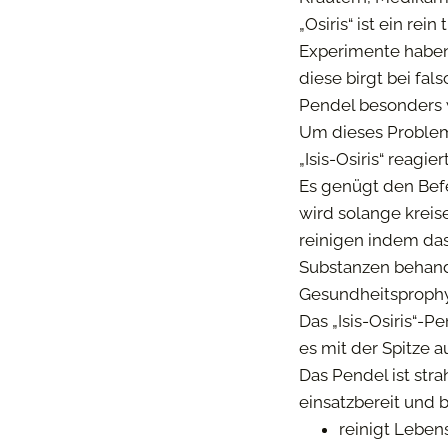
„Osiris“ ist ein r
Experimente haben 
diese birgt bei fa
Pendel besonders 
Um dieses Problem
„Isis-Osiris“ reagi
Es genügt den Befe
wird solange kreis
reinigen indem das
Substanzen behande
Gesundheitsprophyl
Das „Isis-Osiris“-
es mit der Spitze a
Das Pendel ist str
einsatzbereit und b
reinigt Leben