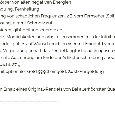
 Körper von allen negativen Energien
ndlung, Fernheilung
ng von schädlichen Frequenzen, z.B. vom Fernseher (Spit
ösung, nimmt Schmerz auf
ieren, gibt Heilungsenergie ab
te Möglichkeiten und arbeitet zusammen mit der Intuitio
 Pendel gibt es auf Wunsch auch in einer mit Feingold ver
e Vergoldung behält das Pendel langfristig auch optisch 
schte Ausführung am Ende der Artikelbeschreibung ausw
icht: 27 g
mit optionaler Gold 999 (Feingold, 24 kt) Vergoldung
________________________________________
 Erhalt eines Original-Pendels von Baj allerhöchster Qual
__________________________