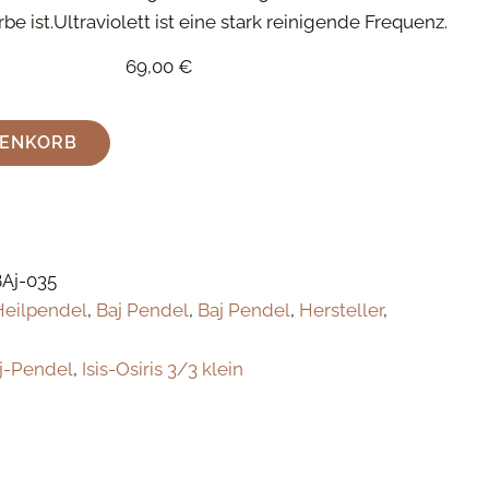
e ist.Ultraviolett ist eine stark reinigende Frequenz.
69,00
€
RENKORB
BAj-035
Heilpendel
,
Baj Pendel
,
Baj Pendel
,
Hersteller
,
j-Pendel
,
Isis-Osiris 3/3 klein