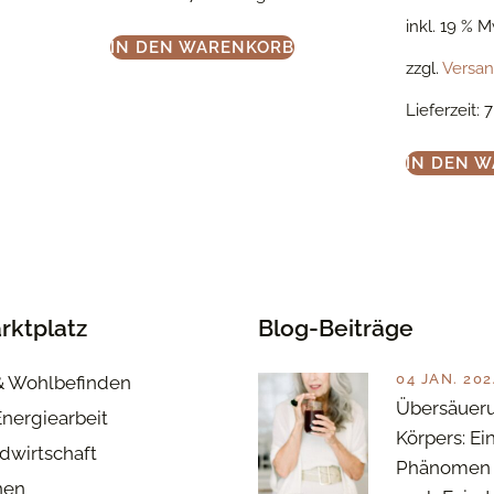
inkl. 19 % 
IN DEN WARENKORB
zzgl.
Versa
Lieferzeit:
7
IN DEN 
rktplatz
Blog-Beiträge
04 JAN. 202
& Wohlbefinden
Übersäuer
Energiearbeit
Körpers: Ei
dwirtschaft
Phänomen 
nen