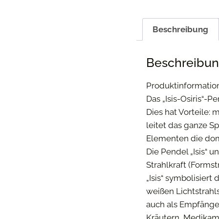
Beschreibung
Beschreibu
Produktinformatione
Das „Isis-Osiris“-P
Dies hat Vorteile:
leitet das ganze Sp
Elementen die domin
Die Pendel „Isis“ 
Strahlkraft (Formstr
„Isis“ symbolisier
weißen Lichtstrahl
auch als Empfänger
Kräutern, Medikame