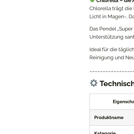
Chlorella – die
Chlorella trägt die
Licht in Magen-, D
Das Pendel „Super
Unterstützung sanf
Ideal für die tägl
Reinigung und Neu
________________
Technisch
Eigenscha
Produktname
Kategorie