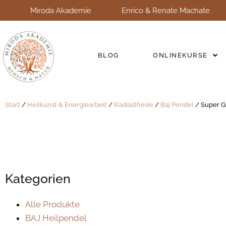
Miroda Akademie
Enrico & Renate Machate
BLOG
ONLINEKURSE
Start
/
Heilkunst & Energiearbeit
/
Radiästhesie
/
Baj Pendel
/ Super G
Kategorien
Alle Produkte
BAJ Heilpendel