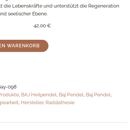
kt die Lebenskräfte und unterstützt die Regeneration
und seelischer Ebene.
42,00
€
DEN WARENKORB
Bay-098
Produkte
,
BAJ Heilpendel
,
Baj Pendel
,
Baj Pendel
,
giearbeit
,
Hersteller
,
Radiästhesie