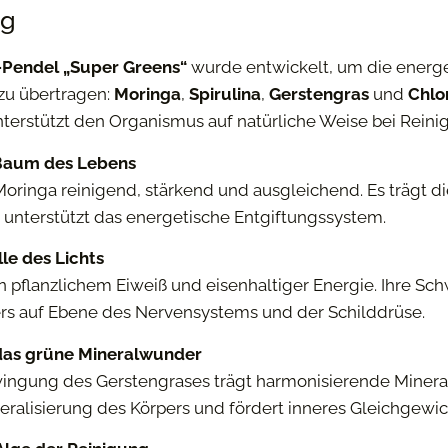
ng
Pendel „Super Greens“
wurde entwickelt, um die energe
zu übertragen:
Moringa
,
Spirulina
,
Gerstengras
und
Chlo
terstützt den Organismus auf natürliche Weise bei Reinig
 Baum des Lebens
Moringa reinigend, stärkend und ausgleichend. Es trägt di
 unterstützt das energetische Entgiftungssystem.
lle des Lichts
 an pflanzlichem Eiweiß und eisenhaltiger Energie. Ihre Sc
rs auf Ebene des Nervensystems und der Schilddrüse.
das grüne Mineralwunder
wingung des Gerstengrases trägt harmonisierende Minerali
eralisierung des Körpers und fördert inneres Gleichgewic