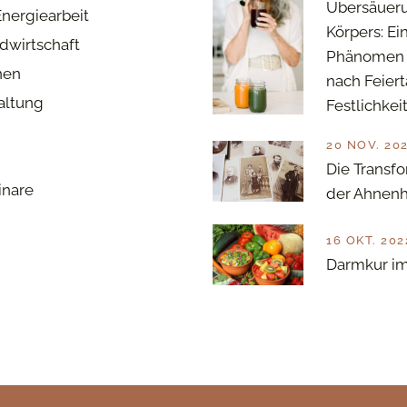
Übersäuer
Energiearbeit
Körpers: Ei
dwirtschaft
Phänomen 
nen
nach Feier
haltung
Festlichkei
20 NOV. 20
Die Transfo
inare
der Ahnenh
16 OKT. 202
Darmkur im