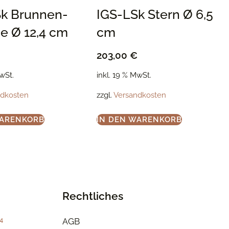
Sk Brunnen-
IGS-LSk Stern Ø 6,5
e Ø 12,4 cm
cm
203,00
€
MwSt.
inkl. 19 % MwSt.
ndkosten
zzgl.
Versandkosten
WARENKORB
IN DEN WARENKORB
Rechtliches
4
AGB