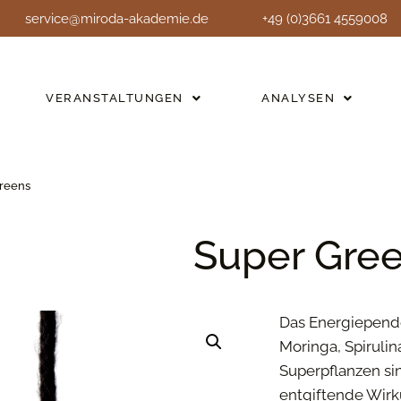
service@miroda-akademie.de
+49 (0)3661 4559008
VERANSTALTUNGEN
ANALYSEN
reens
Super Gre
Das Energiepend
Moringa, Spirulin
Superpflanzen sin
entgiftende Wirk