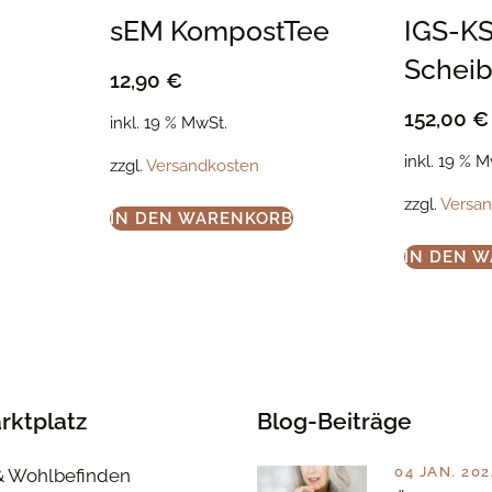
sEM KompostTee
IGS-K
Scheib
12,90
€
152,00
€
inkl. 19 % MwSt.
inkl. 19 % 
zzgl.
Versandkosten
zzgl.
Versa
IN DEN WARENKORB
IN DEN 
rktplatz
Blog-Beiträge
04 JAN. 202
& Wohlbefinden