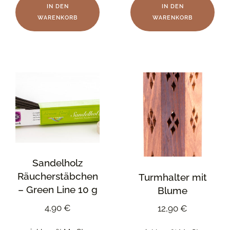
IN DEN
IN DEN
WARENKORB
WARENKORB
Sandelholz
Räucherstäbchen
Turmhalter mit
– Green Line 10 g
Blume
4,90
€
12,90
€