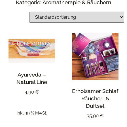
Kategorie: Aromatherapie & Räuchern
Ayurveda –
Natural Line
Erholsamer Schlaf
4,90
€
Räucher- &
Duftset
inkl. 19 % MwSt.
35,90
€