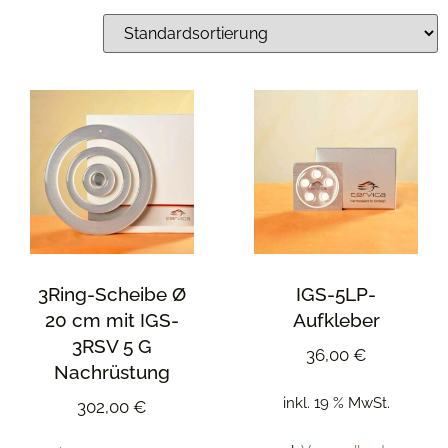
3Ring-Scheibe Ø
IGS-5LP-
20 cm mit IGS-
Aufkleber
3RSV 5 G
36,00
€
Nachrüstung
inkl. 19 % MwSt.
302,00
€