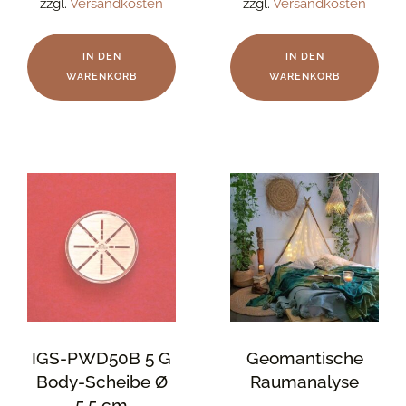
zzgl.
Versandkosten
zzgl.
Versandkosten
IN DEN
IN DEN
WARENKORB
WARENKORB
IGS-PWD50B 5 G
Geomantische
Body-Scheibe Ø
Raumanalyse
5,5 cm