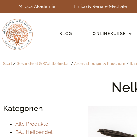
Miroda Akademie
Enrico & Renate Machate
BLOG
ONLINEKURSE
Start
/
Gesundheit & Wohlbefinden
/
Aromatherapie & Räuchern
/
Räu
Nel
Kategorien
Alle Produkte
BAJ Heilpendel