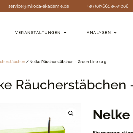
service@miroda-akademie.de
+49 (0)3661 4559008
VERANSTALTUNGEN
ANALYSEN
cherstäbchen
/ Nelke Räucherstäbchen – Green Line 10 g
ke Räucherstäbchen –
Nelke
Ein warmer, stim