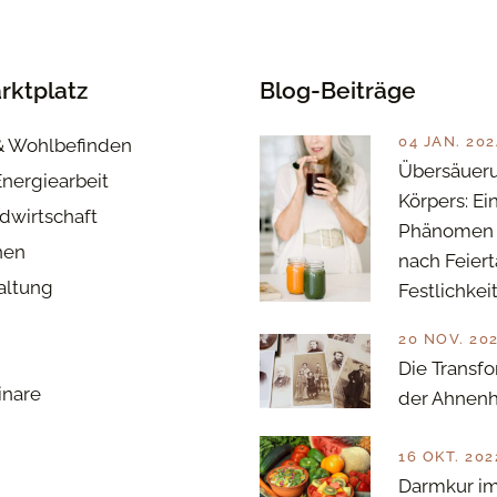
rktplatz
Blog-Beiträge
04 JAN. 202
& Wohlbefinden
Übersäuer
Energiearbeit
Körpers: Ei
dwirtschaft
Phänomen 
nen
nach Feier
haltung
Festlichkei
20 NOV. 20
Die Transfo
inare
der Ahnenh
16 OKT. 202
Darmkur im