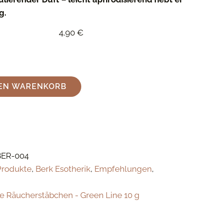
g.
4,90
€
DEN WARENKORB
BER-004
Produkte
,
Berk Esotherik
,
Empfehlungen
,
n
e Räucherstäbchen - Green Line 10 g