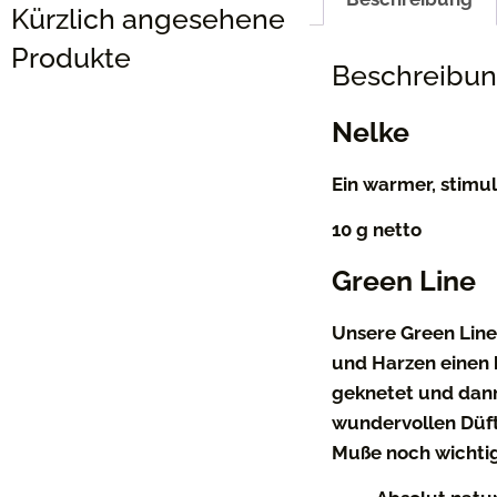
Kürzlich angesehene
Produkte
Beschreibu
Nelke
Ein warmer, stimu
10 g netto
Green Line
Unsere Green Line
und Harzen einen h
geknetet und dann 
wundervollen Düfte
Muße noch wichtig 