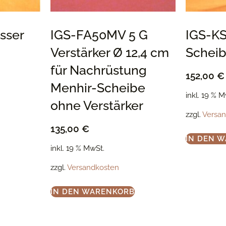
sser
IGS-FA50MV 5 G
IGS-K
Verstärker Ø 12,4 cm
Scheib
für Nachrüstung
152,00
€
Menhir-Scheibe
inkl. 19 % 
ohne Verstärker
zzgl.
Versa
135,00
€
IN DEN 
inkl. 19 % MwSt.
zzgl.
Versandkosten
IN DEN WARENKORB