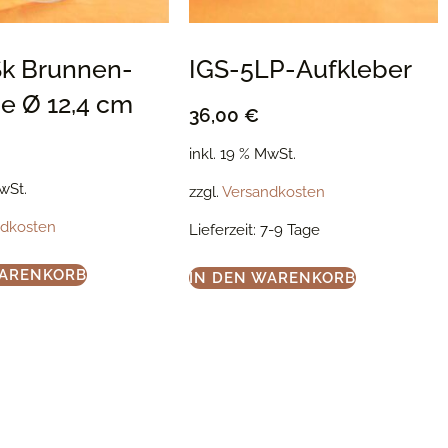
Sk Brunnen-
IGS-5LP-Aufkleber
e Ø 12,4 cm
36,00
€
inkl. 19 % MwSt.
MwSt.
zzgl.
Versandkosten
ndkosten
Lieferzeit:
7-9 Tage
WARENKORB
IN DEN WARENKORB